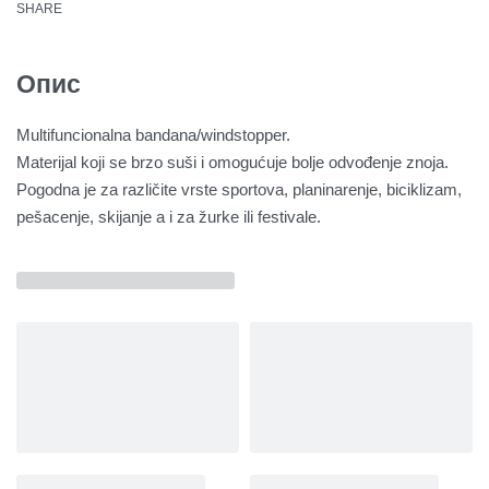
SHARE
Опис
Multifuncionalna bandana/windstopper.
Materijal koji se brzo suši i omogućuje bolje odvođenje znoja.
Pogodna je za različite vrste sportova, planinarenje, biciklizam,
pešacenje, skijanje a i za žurke ili festivale.