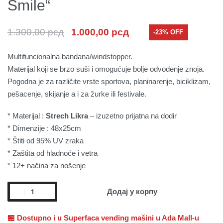
Smile“
1.300,00
рсд
1.000,00
рсд
-23% OFF
Multifuncionalna bandana/windstopper.
Materijal koji se brzo suši i omogućuje bolje odvođenje znoja.
Pogodna je za različite vrste sportova, planinarenje, biciklizam,
pešacenje, skijanje a i za žurke ili festivale.
* Materijal :
Strech Likra
– izuzetno prijatna na dodir
* Dimenzije : 48x25cm
* Štiti od 95% UV zraka
* Zaštita od hladnoće i vetra
* 12+ načina za nošenje
Додај у корпу
🏪 Dostupno i u Superfaca vending mašini u Ada Mall-u