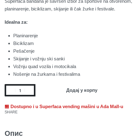
Superfaca bandana je savršen izbor za sportove na otvorenom,
planinarenje, biciklizam, skijanje ili čak žurke i festivale.
Idealna za:
Planinarenje
Biciklizam
Pešačenje
Skijanje i vožnju ski sanki
Vožnju quad vozila i motocikala
Nošenje na žurkama i festivalima
Додај у корпу
🏪 Dostupno i u Superfaca vending mašini u Ada Mall-u
SHARE
Опис