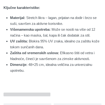
Ključne karakteristike:
Materijal:
Stretch likra – lagan, prijatan na dodir i brzo se
suši, savršen za aktivne korisnike.
Višenamenska upotreba:
Može se nositi na više od 12
načina – kao maska, šal, kapa ili čak dodatak za stil.
UV zaštita:
Blokira 95% UV zraka, idealno za zaštitu kože
tokom sunčanih dana.
Zaštita od vremenskih uslova:
Efikasno štiti od vetra i
hladnoće, čineći je savršenom za zimske aktivnosti.
Dimenzije:
48×25 cm, idealna veličina za univerzalnu
upotrebu.