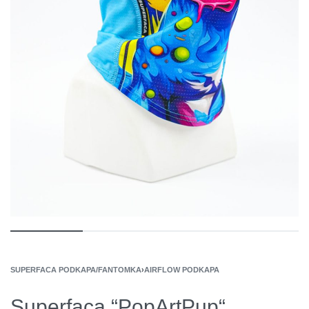
SUPERFACA PODKAPA/FANTOMKA
›
AIRFLOW PODKAPA
Superfaca “PopArtPup“