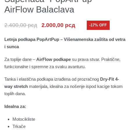
AirFlow Balaclava
2.400,00
рсд
2.000,00
рсд
-17% OFF
Letnja podkapa PopArtPup – Višenamenska zaštita od vetra
i sunca
Za toplije dane –
AirFlow podkape
su prava stvar. Praktične,
funkcionalne i spremne za svaku avanturu.
Tanka i elastična podkapa izrađena od prozračnog
Dry-Fit 4-
way stretch
materijala, idealna za nošenje ispod kacige tokom
toplih dana.
Idealna za:
Motocikliste
Trkače