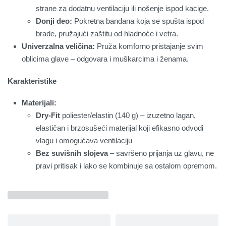
strane za dodatnu ventilaciju ili nošenje ispod kacige.
Donji deo:
Pokretna bandana koja se spušta ispod
brade, pružajući zaštitu od hladnoće i vetra.
Univerzalna veličina:
Pruža komforno pristajanje svim
oblicima glave – odgovara i muškarcima i ženama.
Karakteristike
Materijali:
Dry-Fit
poliester/elastin (140 g) – izuzetno lagan,
elastičan i brzosušeći materijal koji efikasno odvodi
vlagu i omogućava ventilaciju
Bez suvišnih slojeva
– savršeno prijanja uz glavu, ne
pravi pritisak i lako se kombinuje sa ostalom opremom.