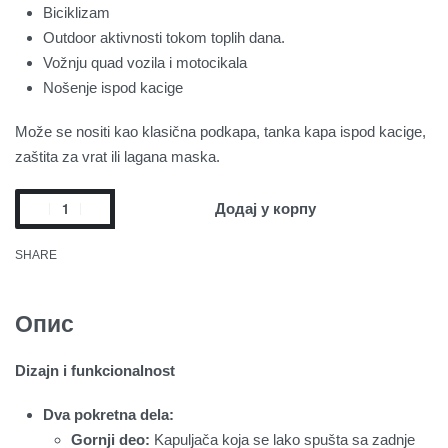
Biciklizam
Outdoor aktivnosti tokom toplih dana.
Vožnju quad vozila i motocikala
Nošenje ispod kacige
Može se nositi kao klasična podkapa, tanka kapa ispod kacige,
zaštita za vrat ili lagana maska.
Додај у корпу
SHARE
Опис
Dizajn i funkcionalnost
Dva pokretna dela:
Gornji deo:
Kapuljača koja se lako spušta sa zadnje