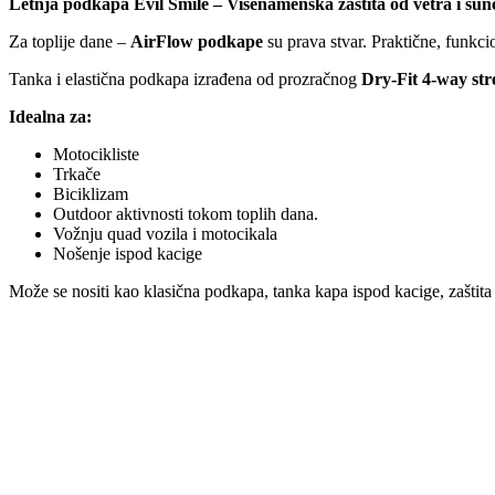
Letnja podkapa Evil Smile – Višenamenska zaštita od vetra i sun
Za toplije dane –
AirFlow podkape
su prava stvar. Praktične, funkc
Tanka i elastična podkapa izrađena od prozračnog
Dry-Fit 4-way str
Idealna za:
Motocikliste
Trkače
Biciklizam
Outdoor aktivnosti tokom toplih dana.
Vožnju quad vozila i motocikala
Nošenje ispod kacige
Može se nositi kao klasična podkapa, tanka kapa ispod kacige, zaštita 