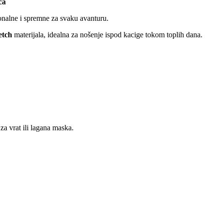
ca
ionalne i spremne za svaku avanturu.
etch
materijala, idealna za nošenje ispod kacige tokom toplih dana.
za vrat ili lagana maska.