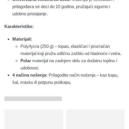
prilagođava se deci do 10 godina, pružajući sigurno i
udobno pristajanje.
Karakteristike:
Materijali:
Poly/lycra (250 g) – topao, elastičan i prozračan
materijal koji pruža odličnu zaštitu od hladnoće i vetra.
Polar
materijal na zadnjem delu za dodatnu toplinu i
udobnost.
4 načina nošenja:
Prilagodite način nošenja – kao kapu,
šal, masku ili potpunu podkapu.