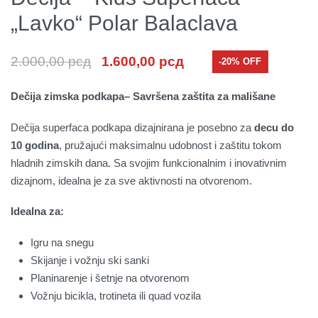
„Lavko“ Polar Balaclava
2.000,00
рсд
1.600,00
рсд
-20% OFF
Dečija zimska podkapa– Savršena zaštita za mališane
Dečija superfaca podkapa dizajnirana je posebno za
decu do
10 godina
, pružajući maksimalnu udobnost i zaštitu tokom
hladnih zimskih dana. Sa svojim funkcionalnim i inovativnim
dizajnom, idealna je za sve aktivnosti na otvorenom.
Idealna za:
Igru na snegu
Skijanje i vožnju ski sanki
Planinarenje i šetnje na otvorenom
Vožnju bicikla, trotineta ili quad vozila