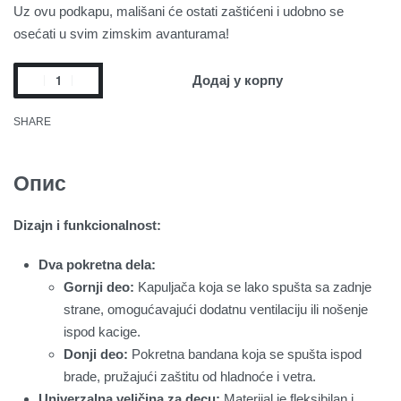
Uz ovu podkapu, mališani će ostati zaštićeni i udobno se
osećati u svim zimskim avanturama!
Додај у корпу
SHARE
Опис
Dizajn i funkcionalnost:
Dva pokretna dela:
Gornji deo:
Kapuljača koja se lako spušta sa zadnje
strane, omogućavajući dodatnu ventilaciju ili nošenje
ispod kacige.
Donji deo:
Pokretna bandana koja se spušta ispod
brade, pružajući zaštitu od hladnoće i vetra.
Univerzalna veličina za decu:
Materijal je fleksibilan i