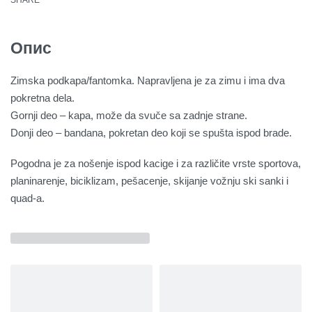
Опис
Zimska podkapa/fantomka. Napravljena je za zimu i ima dva
pokretna dela.
Gornji deo – kapa, može da svuče sa zadnje strane.
Donji deo – bandana, pokretan deo koji se spušta ispod brade.
Pogodna je za nošenje ispod kacige i za različite vrste sportova,
planinarenje, biciklizam, pešacenje, skijanje vožnju ski sanki i
quad-a.