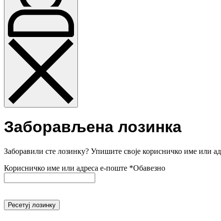
Заборављена лозинка
Заборавили сте лозинку? Упишите своје корисничко име или ад
Корисничко име или адреса е-поште
*
Обавезно
Ресетуј лозинку