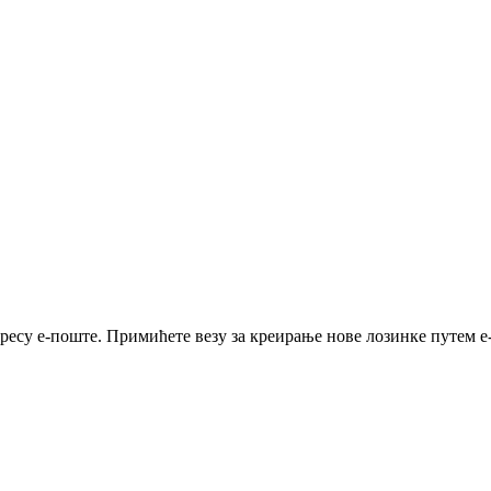
ресу е-поште. Примићете везу за креирање нове лозинке путем е